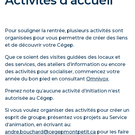
Activités d’accueil
Pour participer à Cap sur la rentrée,
veuillez
remplir le formulaire d’inscription en
sélectionnant la plage horaire
Pour souligner la rentrée, plusieurs activités sont
correspondant à votre programme
organisées pour vous permettre de créer des liens
d’études
.
et de découvrir votre Cégep.
La date limite d’inscription est le dimanche
Que ce soient des visites guidées des locaux et
16 août 2026. Mais, comme le disent les vieux
des services, des ateliers d’information ou encore
sages, pourquoi reporter à demain ce qui peut
des activités pour socialiser, commencez votre
être fait aujourd’hui?
année du bon pied en consultant
Omnivox
.
Prenez note qu’aucune activité d’initiation n’est
Mercredi 19 août, 8h30 à 11h
autorisée au Cégep.
Si vous voulez organiser des activités pour créer un
Sciences de la nature
esprit de groupe, présentez vos projets au Service
Techniques d’administration et de
d’animation, en écrivant au:
gestion
andre.bouchard@cegepmontpetit.ca
pour les faire