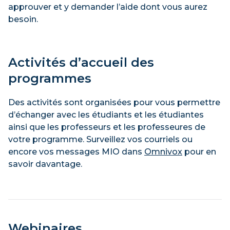
approuver et y demander l’aide dont vous aurez
Techniques de prothèses dentaires
besoin.
S'INSCRIRE
Activités d’accueil des
programmes
Mercredi 19 août, 10h à 12h30
Des activités sont organisées pour vous permettre
Arts, lettres et communications
d’échanger avec les étudiants et les étudiantes
ainsi que les professeurs et les professeures de
Double DEC en sciences humaines et
votre programme. Surveillez vos courriels ou
arts, lettres et communication
encore vos messages MIO dans
Omnivox
pour en
Optique et lunetterie
savoir davantage.
Soins infirmiers
Technologie du génie électrique –
Réseaux et télécommunications
Webinaires
Techniques d’hygiène dentaire