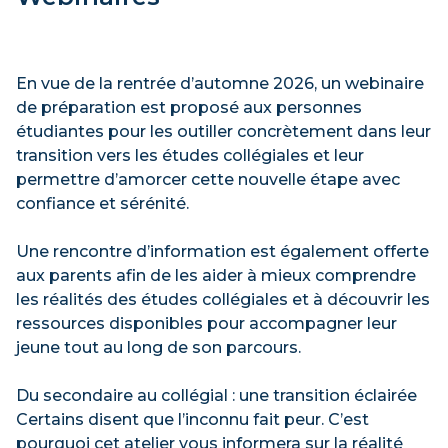
Techniques informatique
Techniques de radiodiagnostic
En vue de la rentrée d’automne 2026, un webinaire
de préparation est proposé aux personnes
Tremplin DEC
étudiantes pour les outiller concrètement dans leur
transition vers les études collégiales et leur
S'INSCRIRE
permettre d’amorcer cette nouvelle étape avec
confiance et sérénité.
Une rencontre d’information est également offerte
Mercredi 19 août, 13h à 15h30
aux parents afin de les aider à mieux comprendre
les réalités des études collégiales et à découvrir les
Arts visuels
ressources disponibles pour accompagner leur
Sciences humaines
jeune tout au long de son parcours.
Techniques d’éducation à l’enfance
Du secondaire au collégial : une transition éclairée
Techniques d’éducation spécialisée
Certains disent que l’inconnu fait peur. C’est
pourquoi cet atelier vous informera sur la réalité