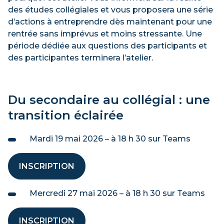
Techniques d’intégration multimédia
des études collégiales et vous proposera une série
d’actions à entreprendre dès maintenant pour une
S'INSCRIRE
rentrée sans imprévus et moins stressante. Une
période dédiée aux questions des participants et
des participantes terminera l’atelier.
Jeudi 20 août, 18h à 20h30
Du secondaire au collégial : une
Techniques de denturologie
transition éclairée
S'INSCRIRE
Mardi 19 mai 2026 – à 18 h 30 sur Teams
INSCRIPTION
Mercredi 27 mai 2026 – à 18 h 30 sur Teams
INSCRIPTION