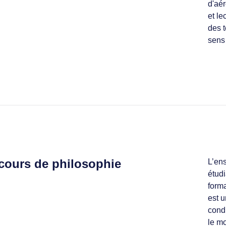
d'aér
et le
des t
sens 
cours de philosophie
L’en
étudi
forma
est u
condi
le m