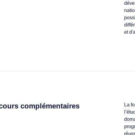
dével
natio
possi
diffé
et d'
 cours complémentaires
La f
l’étu
doma
prog
réus