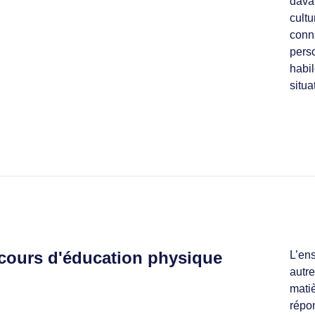
davan
cult
conn
perso
habil
situa
 cours d'éducation physique
L’en
autr
matiè
répon