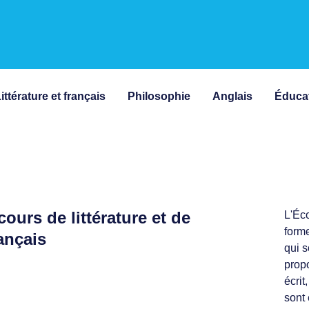
ittérature et français
Philosophie
Anglais
Éduca
cours de littérature et de
L'Éco
forme
ançais
qui s
propo
écrit
sont 