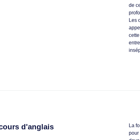
de ce
prof
Les o
appel
cette
entr
insép
cours d'anglais
La f
pour 