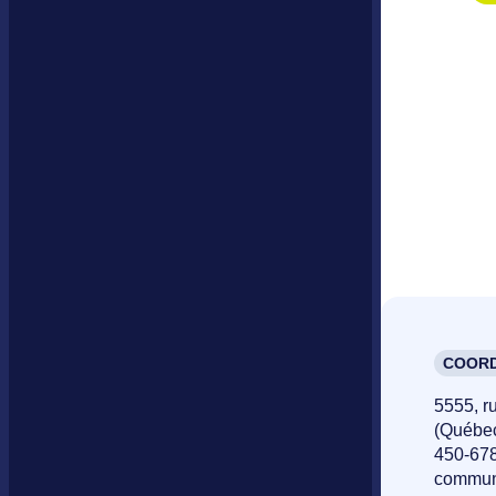
COORD
5555, r
(Québe
450-67
commun