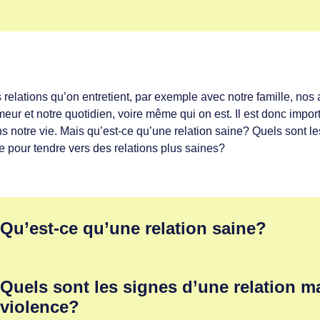
étudiants
ation
 relations qu’on entretient, par exemple avec notre famille, nos
eur et notre quotidien, voire même qui on est. Il est donc import
s notre vie. Mais qu’est-ce qu’une relation saine? Quels sont 
re pour tendre vers des relations plus saines?
Qu’est-ce qu’une relation saine?
Dans une relation saine, chaque personne est
égale
à l’autre. 
Quels sont les signes d’une relation m
d’échanger ou de partager ses pensées, ses opinions, d’
être e
violence?
et en
sécurité
dans sa relation. Elle accorde aussi du
respect
e