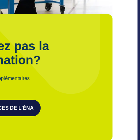
ez pas la
mation?
pplémentaires
CES DE L'ÉNA