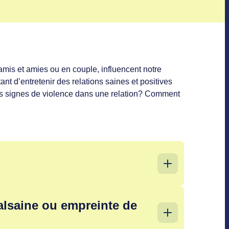
 amis et amies ou en couple, influencent notre
ant d’entretenir des relations saines et positives
les signes de violence dans une relation? Comment
Elle se sent
écoutée
,
soutenue et libre
alsaine ou empreinte de
lle-même
. Elle se sent
respectée
, en
confiance
t de l’importance à l’autre. Il y a une
réciprocité