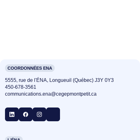
Kabat-Zinn, J. ( 2014 ). Reconquérir le moment
Résumé en images de la méditation pleine
présent…et votre vie. Les Arènes.
conscience
Kabat-Zinn, J. (2010). Méditer: 108 leçons de
pleine conscience. Les Arènes.
Ricard, M. (2008). L’art de la méditation.
Hayhouse.
Stahl, B. et Goldstein, A. (2016). Apprendre à
COORDONNÉES ENA
méditer : la méthode MBSR à la portée de tous,
+ CD MP3. Les Arènes.
5555, rue de l'ÉNA, Longueuil (Québec) J3Y 0Y3
450-678-3561
communications.ena@cegepmontpetit.ca