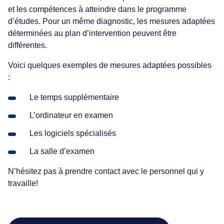
tudes
et les compétences à atteindre dans le programme
s de travail et calculatrice
d’études. Pour un même diagnostic, les mesures adaptées
déterminées au plan d’intervention peuvent être
ilités et droits des étudiants
différentes.
Voici quelques exemples de mesures adaptées possibles
:
Le temps supplémentaire
L’ordinateur en examen
Les logiciels spécialisés
La salle d’examen
N’hésitez pas à prendre contact avec le personnel qui y
travaille!